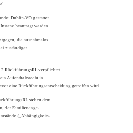
el
lande: Dublin-VO gestattet
 Instanz beantragt werden
ntgegen, die ausnahmslos
ei zuständiger
. 2 RückführungsRL verpflichtet
ein Aufenthaltsrecht in
bevor eine Rückführungsent­scheidung getroffen wird
ückführungsRL stehen dem
en, der Familienange-
 Umstände („Abhängigkeits-