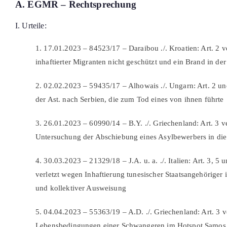
A. EGMR – Rechtsprechung
I. Urteile:
1. 17.01.2023 – 84523/17 – Daraibou ./. Kroatien: Art. 2 v
inhaftierter Migranten nicht geschützt und ein Brand in de
2. 02.02.2023 – 59435/17 – Alhowais ./. Ungarn: Art. 2 un
der Ast. nach Serbien, die zum Tod eines von ihnen führte
3. 26.01.2023 – 60990/14 – B.Y. ./. Griechenland: Art. 3 
Untersuchung der Abschiebung eines Asylbewerbers in die
4. 30.03.2023 – 21329/18 – J.A. u. a. ./. Italien: Art. 3, 5 u
verletzt wegen Inhaftierung tunesischer Staatsangehörige
und kollektiver Ausweisung
5. 04.04.2023 – 55363/19 – A.D. ./. Griechenland: Art. 3 v
Lebensbedingungen einer Schwangeren im Hotspot Samos