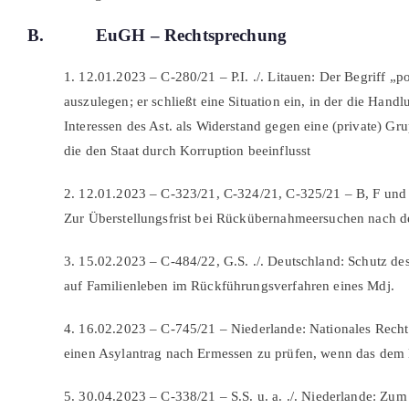
B. EuGH – Rechtsprechung
1. 12.01.2023 – C-280/21 – P.I. ./. Litauen: Der Begriff „p
auszulegen; er schließt eine Situation ein, in der die Hand
Interessen des Ast. als Widerstand gegen eine (private) 
die den Staat durch Korruption beeinflusst
2. 12.01.2023 – C-323/21, C-324/21, C-325/21 – B, F und K
Zur Überstellungsfrist bei Rückübernahmeersuchen nach d
3. 15.02.2023 – C-484/22, G.S. ./. Deutschland: Schutz d
auf Familienleben im Rückführungsverfahren eines Mdj.
4. 16.02.2023 – C-745/21 – Niederlande: Nationales Recht
einen Asylantrag nach Ermessen zu prüfen, wenn das dem 
5. 30.04.2023 – C-338/21 – S.S. u. a. ./. Niederlande: Zum