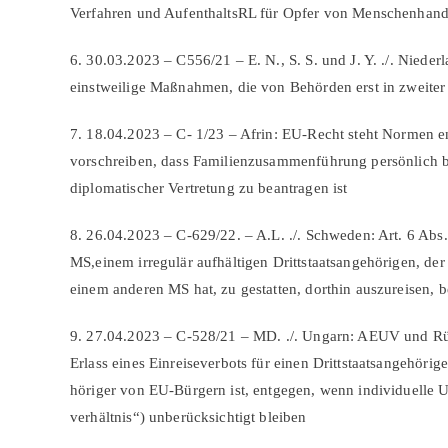
Verfahren und AufenthaltsRL für Opfer von Menschenhand
6. 30.03.2023 – C556/21 – E. N., S. S. und J. Y. ./. Nieder
einstweilige Maßnahmen, die von Behörden erst in zweiter
7. 18.04.2023 – C- 1/23 – Afrin: EU-Recht steht Normen e
vorschreiben, dass Familienzusammenführung persönlich b
diplomatischer Vertretung zu beantragen ist
8. 26.04.2023 – C-629/22. – A.L. ./. Schweden: Art. 6 Abs
MS,einem irregulär aufhältigen Drittstaatsangehörigen, der 
einem anderen MS hat, zu gestatten, dorthin auszureisen, 
9. 27.04.2023 – C-528/21 – MD. ./. Ungarn: AEUV und R
Erlass eines Einreiseverbots für einen Drittstaatsangehörig
höriger von EU-Bürgern ist, entgegen, wenn individuelle
verhältnis“) unberücksichtigt bleiben