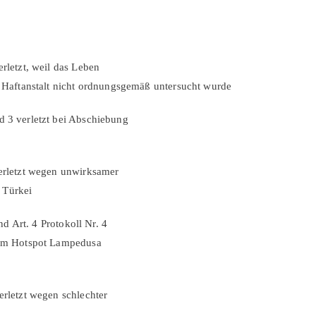
erletzt, weil das Leben
r Haftanstalt nicht ordnungs­gemäß untersucht wurde
d 3 verletzt bei Abschiebung
verletzt wegen unwirksamer
 Türkei
nd Art. 4 Protokoll Nr. 4
r im Hotspot Lampedusa
erletzt wegen schlechter