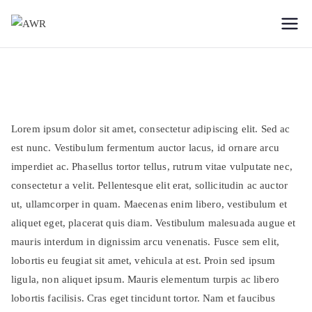
Zum
Inhalt
AWR
Forschungsgesellschaft
springen
für das
Weltflüchtlingsproblem
Lorem ipsum dolor sit amet, consectetur adipiscing elit. Sed ac
est nunc. Vestibulum fermentum auctor lacus, id ornare arcu
imperdiet ac. Phasellus tortor tellus, rutrum vitae vulputate nec,
consectetur a velit. Pellentesque elit erat, sollicitudin ac auctor
ut, ullamcorper in quam. Maecenas enim libero, vestibulum et
aliquet eget, placerat quis diam. Vestibulum malesuada augue et
mauris interdum in dignissim arcu venenatis. Fusce sem elit,
lobortis eu feugiat sit amet, vehicula at est. Proin sed ipsum
ligula, non aliquet ipsum. Mauris elementum turpis ac libero
lobortis facilisis. Cras eget tincidunt tortor. Nam et faucibus