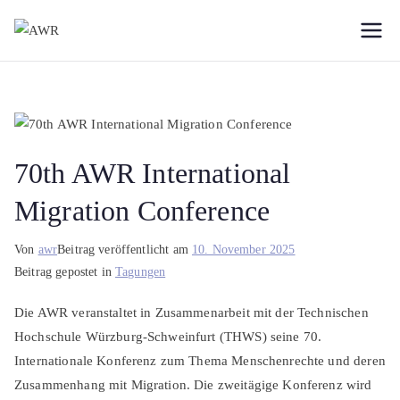
Zum
Inhalt
AWR
Forschungsgesellschaft
springen
für das
Weltflüchtlingsproblem
70th AWR International
Migration Conference
Von
awr
Beitrag veröffentlicht am
10. November 2025
Beitrag gepostet in
Tagungen
Die AWR veranstaltet in Zusammenarbeit mit der Technischen
Hochschule Würzburg-Schweinfurt (THWS) seine 70.
Internationale Konferenz zum Thema Menschenrechte und deren
Zusammenhang mit Migration. Die zweitägige Konferenz wird