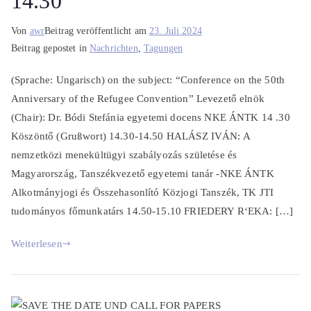
14.30
Von
awr
Beitrag veröffentlicht am
23. Juli 2024
Beitrag gepostet in
Nachrichten
,
Tagungen
(Sprache: Ungarisch) on the subject: “Conference on the 50th
Anniversary of the Refugee Convention” Levezető elnök
(Chair): Dr. Bódi Stefánia egyetemi docens NKE ÁNTK 14 .30
Köszöntő (Grußwort) 14.30-14.50 HALÁSZ IVÁN: A
nemzetközi menekültügyi szabályozás születése és
Magyarország, Tanszékvezető egyetemi tanár -NKE ÁNTK
Alkotmányjogi és Összehasonlító Közjogi Tanszék, TK JTI
tudományos főmunkatárs 14.50-15.10 FRIEDERY R‘EKA: […]
Weiterlesen