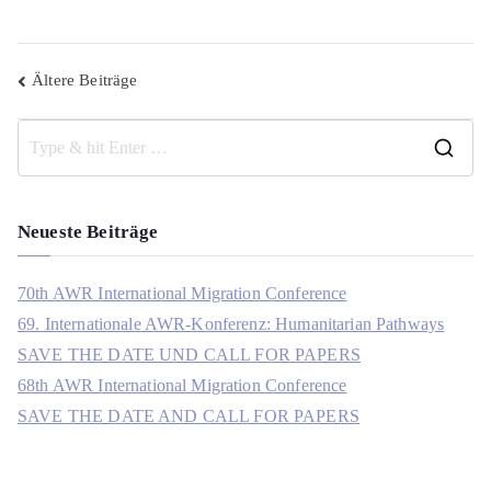
Beitragsnavigation
Ältere Beiträge
S
e
a
Neueste Beiträge
r
c
h
70th AWR International Migration Conference
f
69. Internationale AWR-Konferenz: Humanitarian Pathways
o
SAVE THE DATE UND CALL FOR PAPERS
r
68th AWR International Migration Conference
:
SAVE THE DATE AND CALL FOR PAPERS