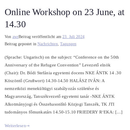
Online Workshop on 23 June, at
14.30
Von
awr
Beitrag veröffentlicht am
23. Juli 2024
Beitrag gepostet in
Nachrichten
,
Tagungen
(Sprache: Ungarisch) on the subject: “Conference on the 50th
Anniversary of the Refugee Convention” Levezető elnök
(Chair): Dr. Bódi Stefánia egyetemi docens NKE ÁNTK 14 .30
Köszöntő (Grußwort) 14.30-14.50 HALÁSZ IVÁN: A
nemzetközi menekültügyi szabályozás születése és
Magyarország, Tanszékvezető egyetemi tanár -NKE ÁNTK
Alkotmányjogi és Összehasonlító Közjogi Tanszék, TK JTI
tudományos főmunkatárs 14.50-15.10 FRIEDERY R‘EKA: […]
Weiterlesen