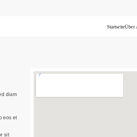
Startseite
Über
das Weltflüchtlingsproblem
sed diam
o eos et
 sit