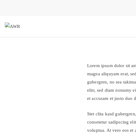
Zum
Inhalt
springen
AWR
Forschungsgesellschaft für 
Lorem ipsum dolor sit am
magna aliquyam erat, sed 
gubergren, no sea takima
elitr, sed diam nonumy e
et accusam et justo duo 
Stet clita kasd gubergren
consetetur sadipscing el
voluptua. At vero eos et 