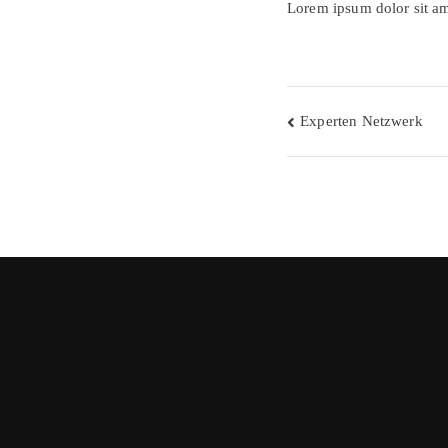
Lorem ipsum dolor sit am
Beitragsnav
Experten Netzwerk