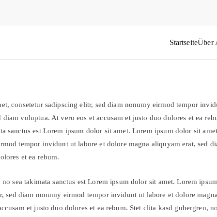
Startseite
Über
das Weltflüchtlingsproblem
et, consetetur sadipscing elitr, sed diam nonumy eirmod tempor invidu
diam voluptua. At vero eos et accusam et justo duo dolores et ea rebu
ta sanctus est Lorem ipsum dolor sit amet. Lorem ipsum dolor sit amet
irmod tempor invidunt ut labore et dolore magna aliquyam erat, sed d
dolores et ea rebum.
, no sea takimata sanctus est Lorem ipsum dolor sit amet. Lorem ipsum
itr, sed diam nonumy eirmod tempor invidunt ut labore et dolore magn
accusam et justo duo dolores et ea rebum. Stet clita kasd gubergren, no