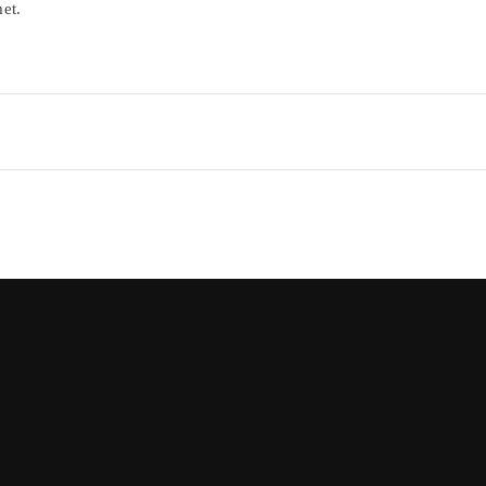
et.
igation