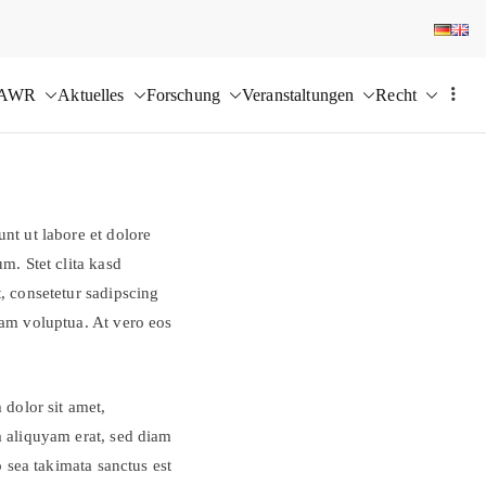
 AWR
Aktuelles
Forschung
Veranstaltungen
Recht
nt ut labore et dolore
m. Stet clita kasd
, consetetur sadipscing
iam voluptua. At vero eos
 dolor sit amet,
a aliquyam erat, sed diam
 sea takimata sanctus est